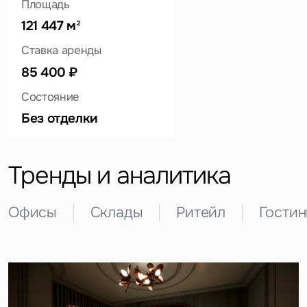
Площадь
121 447 м
2
Ставка аренды
85 400 ₽
Это обязательное поле
Вопрос
Состояние
Без отделки
Это обязательное поле
Предложение
Это обязательное поле
Тренды и аналитика
Жалоба
Уведомления
Офисы
Склады
Ритейл
Гости
Объявление