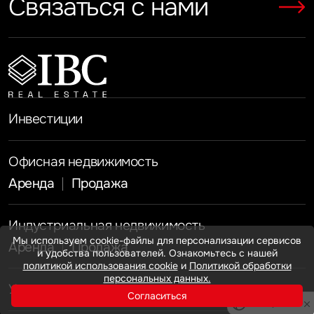
Связаться с нами
Показать больше
Показать больше
Инвестиции
Офисная недвижимость
Аренда
Продажа
Индустриальная недвижимость
Мы используем cookie-файлы для персонализации сервисов
Аренда
Продажа
и удобства пользователей. Ознакомьтесь с нашей
политикой использования cookie
и
Политикой обработки
персональных данных.
Услуги
Согласиться
Инвестиции
Privacy notice