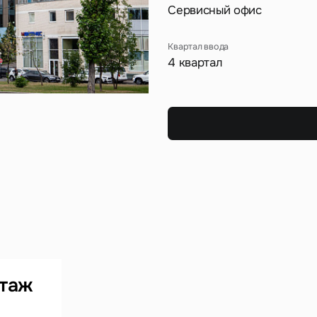
Сейчас
По времени
Сервисный офис
Квартал ввода
Отправить
4 квартал
я на кнопку «Отправить», вы даете свое согласие на обработку и использование ваших
персональ
х
Этаж