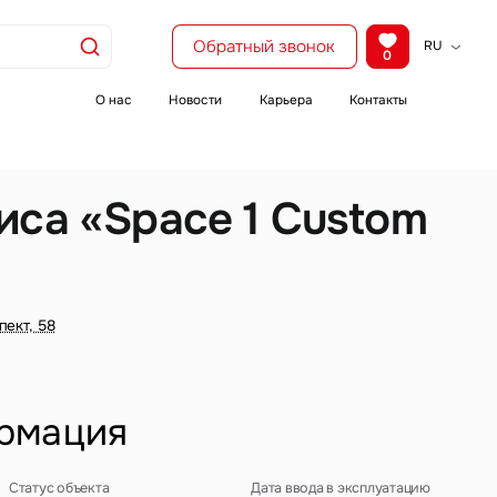
Обратный звонок
RU
0
KZ
EN
О нас
Новости
Карьера
Контакты
CH
иса «Space 1 Custom
пект, 58
рмация
Статус объекта
Дата ввода в эксплуатацию