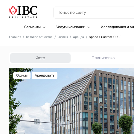
З
Сегменты
Услуги компании
Исследования и ан
Офисная недвижимость
Инвестиции
Главная
Каталог объектов
Офисы
Аренда
Space 1 Custom iCUBE
Складская недвижимость
Земельные активы и девелопмент
Инвестиционные активы
Брокеридж
Офисная недвижимость
Складская недвижимость
Фото
Планировка
Торговая недвижимость
Стратегический консалтинг
Это о
Исследования и аналитика
Офисы
Арендовать
Введе
Оценка
Управление проектами строительства
Это о
Введе