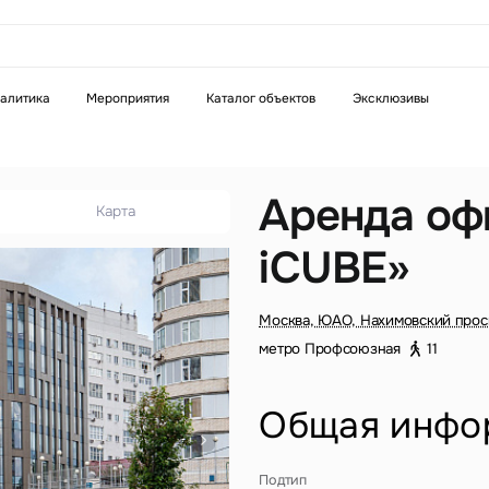
аказать звонок
алитика
Мероприятия
Каталог объектов
Эксклюзивы
Телефон
WhatsApp
Telegram
Аренда оф
Карта
iCUBE»
бязательное поле
Это обязательное поле
н неверный формат
Введен неверный формат
Москва, ЮАО, Нахимовский прос
метро Профсоюзная
11
Общая инфо
бязательное поле
Подтип
н неверный формат