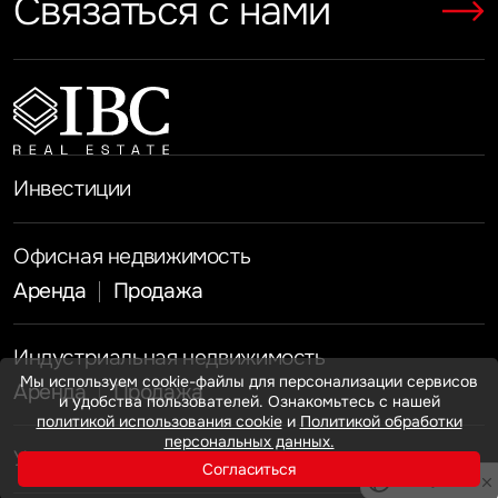
Связаться с нами
Показать больше
Показать больше
Инвестиции
Офисная недвижимость
Аренда
Продажа
Индустриальная недвижимость
Мы используем cookie-файлы для персонализации сервисов
Аренда
Продажа
и удобства пользователей. Ознакомьтесь с нашей
политикой использования cookie
и
Политикой обработки
персональных данных.
Услуги
Согласиться
Инвестиции
Privacy notice