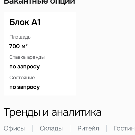
Вакантные опции
Блок А1
Площадь
700 м
2
Ставка аренды
по запросу
Задайте свой вопрос
Состояние
по запросу
Тренды и аналитика
Это обязательное поле
Вопрос
Офисы
Склады
Ритейл
Гости