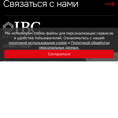
Связаться с нами
Показать больше
Показать больше
Мы используем cookie-файлы для персонализации сервисов
и удобства пользователей. Ознакомьтесь с нашей
политикой использования cookie
и
Политикой обработки
Инвестиции
персональных данных.
Согласиться
Privacy notice
Офисная недвижимость
Аренда
Продажа
Индустриальная недвижимость
Аренда
Продажа
Услуги
Инвестиции