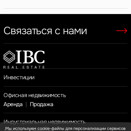
к регионам
локациях
Показать больше
Показать больше
Показать больше
Связаться с нами
Показать больше
Показать больше
Инвестиции
Офисная недвижимость
Аренда
Продажа
Индустриальная недвижимость
Мы используем cookie-файлы для персонализации сервисов
Аренда
Продажа