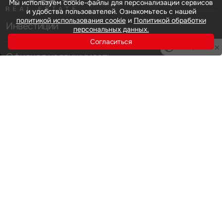
Мы используем cookie-файлы для персонализации сервисов
и удобства пользователей. Ознакомьтесь с нашей
политикой использования cookie
и
Политикой обработки
Инвестиции
персональных данных.
Согласиться
Privacy notice
Офисная недвижимость
Аренда
Продажа
Индустриальная недвижимость
Аренда
Продажа
Услуги
Инвестиции
Земельные активы и девелопмент
Брокеридж
О нас
Офисная недвижимость
Складская недвижимость
Торговая недвижимость
Карьера
Стратегический консалтинг