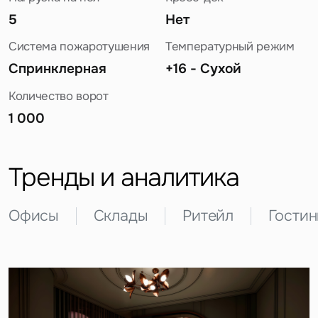
5
Нет
Система пожаротушения
Температурный режим
Спринклерная
+16 - Сухой
Количество ворот
1 000
Задайте свой вопрос
Тренды и аналитика
Офисы
Склады
Ритейл
Гости
Это обязательное поле
Вопрос
Это обязательное поле
Предложение