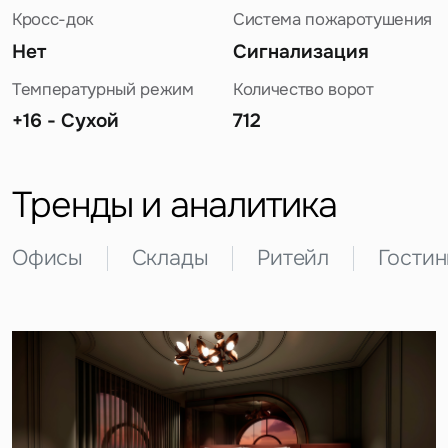
Кросс-док
Система пожаротушения
Нет
Сигнализация
Температурный режим
Количество ворот
+16 - Сухой
712
Задайте свой вопрос
Тренды и аналитика
Офисы
Склады
Ритейл
Гости
Это обязательное поле
Вопрос
Это обязательное поле
Предложение
Это обязательное поле
Жалоба