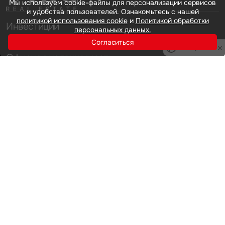
Мы используем cookie-файлы для персонализации сервисов
и удобства пользователей. Ознакомьтесь с нашей
политикой использования cookie
и
Политикой обработки
Инвестиции
персональных данных.
Согласиться
Privacy notice
Офисная недвижимость
Аренда
Продажа
Индустриальная недвижимость
Аренда
Продажа
Услуги
Инвестиции
Земельные активы и девелопмент
Брокеридж
О нас
Офисная недвижимость
Складская недвижимость
Торговая недвижимость
Карьера
Стратегический консалтинг