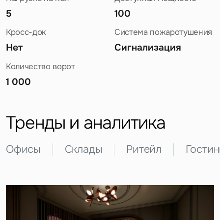
5
100
Кросс-док
Система пожаротушения
Нет
Сигнализация
Количество ворот
1 000
Задайте свой вопрос
Тренды и аналитика
Офисы
Склады
Ритейл
Гости
Это обязательное поле
Вопрос
Это обязательное поле
Предложение