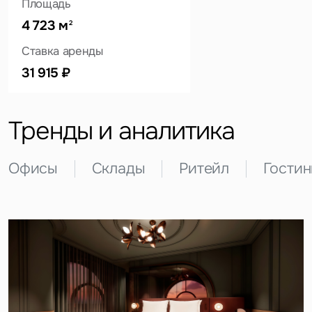
Площадь
4 723 м
2
Ставка аренды
Это обязательное поле
Вопрос
31 915 ₽
Это обязательное поле
Предложение
Тренды и аналитика
Это обязательное поле
Жалоба
Офисы
Склады
Ритейл
Гости
Уведомления
Объявление