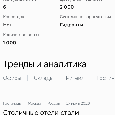
6
2 000
Кросс-док
Система пожаротушения
Нет
Гидранты
Количество ворот
1 000
Задайте свой вопрос
Тренды и аналитика
Офисы
Склады
Ритейл
Гости
Это обязательное поле
Вопрос
Это обязательное поле
Склады
Инвестиции
Москва
Москва
Россия
Россия
12 мая 2026
29 мая 2026
Предложение
Стоимость строительства
ЗПИФы недвижимости