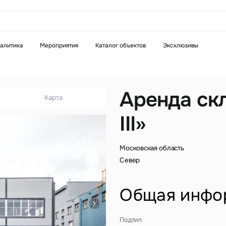
аказать звонок
алитика
Мероприятия
Каталог объектов
Эксклюзивы
Телефон
WhatsApp
Telegram
Аренда скл
Карта
III»
бязательное поле
Это обязательное поле
н неверный формат
Введен неверный формат
Московская область
Север
Общая инфо
бязательное поле
Подтип
н неверный формат