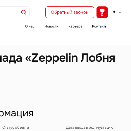
Обратный звонок
RU
0
KZ
EN
О нас
Новости
Карьера
Контакты
CH
ада «Zeppelin Лобня
рмация
Статус объекта
Дата ввода в эксплуатацию