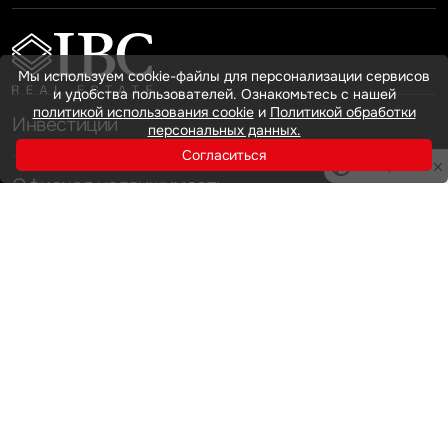
Мы используем cookie-файлы для персонализации сервисов
и удобства пользователей. Ознакомьтесь с нашей
политикой использования cookie
и
Политикой обработки
Инвестиции
персональных данных.
Согласиться
Privacy notice
Офисная недвижимость
Аренда
Продажа
Индустриальная недвижимость
Аренда
Продажа
Услуги
Инвестиции
Земельные активы и девелопмент
Брокеридж
О нас