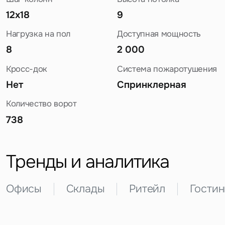
12x18
9
Нагрузка на пол
Доступная мощность
8
2 000
Кросс-док
Система пожаротушения
Нет
Спринклерная
Количество ворот
Задайте свой вопрос
738
Тренды и аналитика
Это обязательное поле
Офисы
Склады
Ритейл
Гости
Вопрос
Это обязательное поле
Предложение