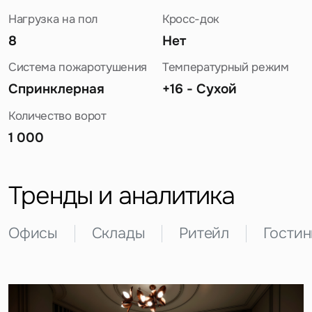
Нагрузка на пол
Кросс-док
8
Нет
Система пожаротушения
Температурный режим
Спринклерная
+16 - Сухой
Количество ворот
Задайте свой вопрос
1 000
Тренды и аналитика
Офисы
Склады
Ритейл
Гости
Это обязательное поле
Вопрос
Это обязательное поле
Предложение