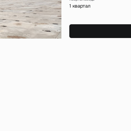
Сейчас
По времени
1 квартал
Отправить
я на кнопку «Отправить», вы даете свое согласие на обработку и использование ваших
персональ
х