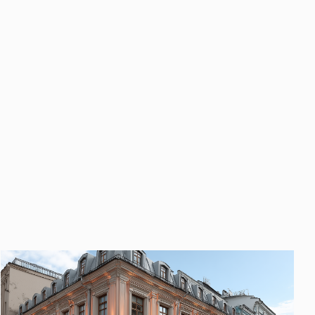
править
у «Отправить», вы даете свое
ете свое согласие
ботку и использование ваших
персональных данных
ных
нных