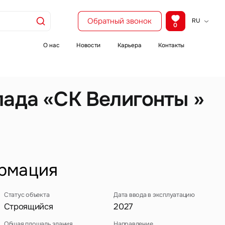
Обратный звонок
RU
0
KZ
EN
О нас
Новости
Карьера
Контакты
CH
лада «СК Велигонты »
рмация
Статус объекта
Дата ввода в эксплуатацию
Строящийся
2027
Общая площадь здания
Направление