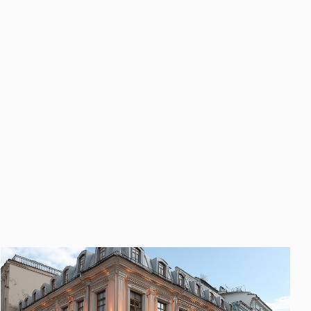
править
у «Отправить», вы даете свое
ете свое согласие
ботку и использование ваших
персональных данных
ных
нных