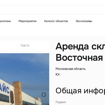
аказать звонок
алитика
Мероприятия
Каталог объектов
Эксклюзивы
Телефон
WhatsApp
Telegram
Аренда ск
Карта
Восточная
бязательное поле
Это обязательное поле
н неверный формат
Введен неверный формат
Московская область
Юг
Общая инфо
бязательное поле
Подтип
н неверный формат