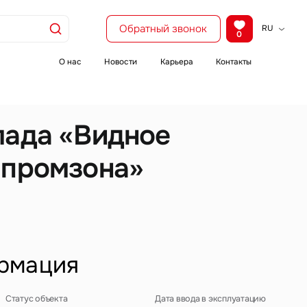
Обратный звонок
RU
0
KZ
EN
О нас
Новости
Карьера
Контакты
CH
лада «Видное
 промзона»
рмация
Статус объекта
Дата ввода в эксплуатацию