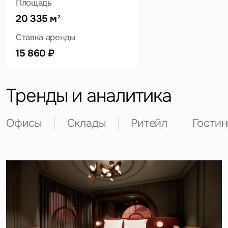
Площадь
20 335 м
2
Ставка аренды
Это обязательное поле
Вопрос
15 860 ₽
Это обязательное поле
Предложение
Тренды и аналитика
Это обязательное поле
Жалоба
Офисы
Склады
Ритейл
Гости
Уведомления
Объявление