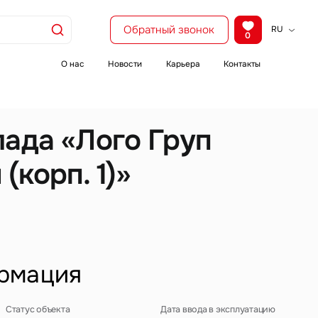
Обратный звонок
RU
0
KZ
EN
О нас
Новости
Карьера
Контакты
CH
лада «Лого Груп
(корп. 1)»
рмация
Статус объекта
Дата ввода в эксплуатацию