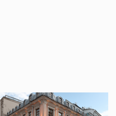
править
у «Отправить», вы даете свое
ете свое согласие
ботку и использование ваших
персональных данных
ных
нных