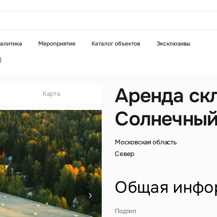
аказать звонок
алитика
Мероприятия
Каталог объектов
Эксклюзивы
)
Телефон
WhatsApp
Telegram
Аренда ск
Карта
Солнечный 
бязательное поле
Это обязательное поле
н неверный формат
Введен неверный формат
Московская область
Север
Общая инфо
бязательное поле
Подтип
н неверный формат