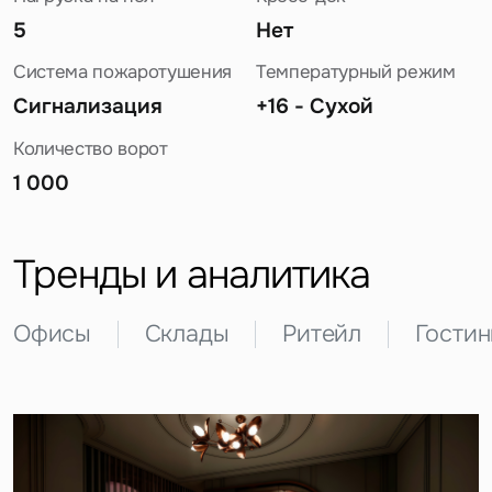
5
Нет
Система пожаротушения
Температурный режим
Сигнализация
+16 - Сухой
Количество ворот
1 000
Задайте свой вопрос
Тренды и аналитика
Офисы
Склады
Ритейл
Гости
Это обязательное поле
Вопрос
Это обязательное поле
Предложение