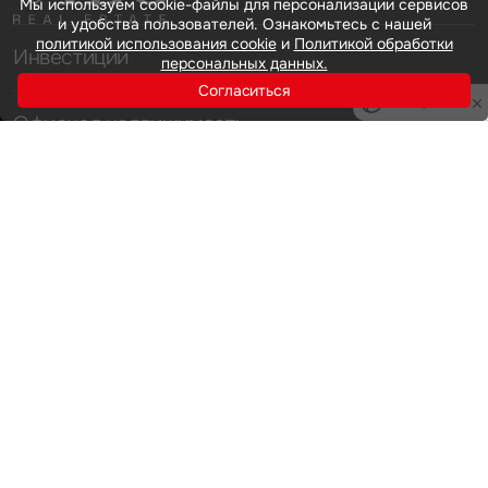
Мы используем cookie-файлы для персонализации сервисов
и удобства пользователей. Ознакомьтесь с нашей
политикой использования cookie
и
Политикой обработки
Инвестиции
персональных данных.
Согласиться
Privacy notice
Офисная недвижимость
Аренда
Продажа
Индустриальная недвижимость
Аренда
Продажа
Услуги
Инвестиции
Земельные активы и девелопмент
Брокеридж
О нас
Офисная недвижимость
Складская недвижимость
Торговая недвижимость
Карьера
Стратегический консалтинг