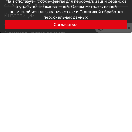
Мы используем cookie-файлы для персонализации сервисов
и удобства пользователей. Ознакомьтесь с нашей
политикой использования cookie
и
Политикой обработки
Инвестиции
персональных данных.
Согласиться
Privacy notice
Офисная недвижимость
Аренда
Продажа
Индустриальная недвижимость
Аренда
Продажа
Услуги
Инвестиции
Земельные активы и девелопмент
Брокеридж
О нас
Офисная недвижимость
Складская недвижимость
Торговая недвижимость
Карьера
Стратегический консалтинг