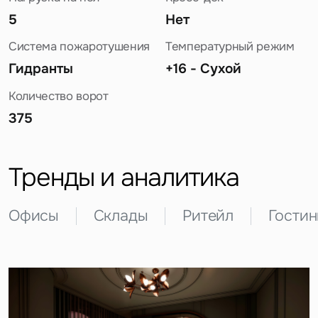
5
Нет
Система пожаротушения
Температурный режим
Гидранты
+16 - Сухой
Количество ворот
375
Задайте свой вопрос
Тренды и аналитика
Офисы
Склады
Ритейл
Гости
Это обязательное поле
Вопрос
Это обязательное поле
Предложение