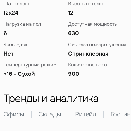
Шаг колонн
Высота потолка
12х24
12
Нагрузка на пол
Доступная мощность
6
630
Кросс-док
Система пожаротушения
Нет
Спринклерная
Задайте свой вопрос
Температурный режим
Количество ворот
+16 - Сухой
900
Тренды и аналитика
Это обязательное поле
Офисы
Склады
Ритейл
Гости
Вопрос
Это обязательное поле