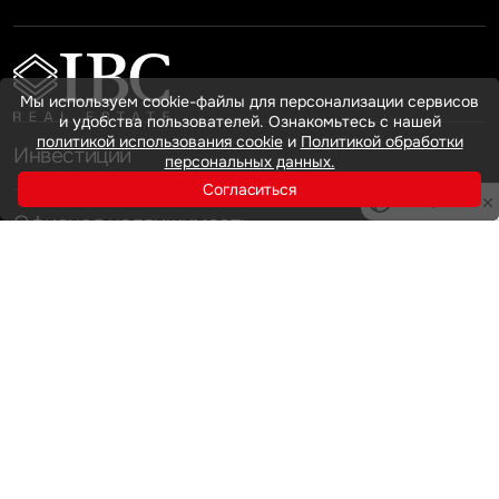
Мы используем cookie-файлы для персонализации сервисов
и удобства пользователей. Ознакомьтесь с нашей
политикой использования cookie
и
Политикой обработки
Инвестиции
персональных данных.
Согласиться
Privacy notice
Офисная недвижимость
Аренда
Продажа
Индустриальная недвижимость
Аренда
Продажа
Услуги
Инвестиции
Земельные активы и девелопмент
Брокеридж
О нас