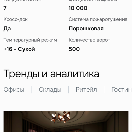
7
10 000
Кросс-док
Система пожаротушения
Да
Порошковая
Температурный режим
Количество ворот
+16 - Сухой
500
Задайте свой вопрос
Тренды и аналитика
Офисы
Склады
Ритейл
Гости
Это обязательное поле
Вопрос
Это обязательное поле
Предложение