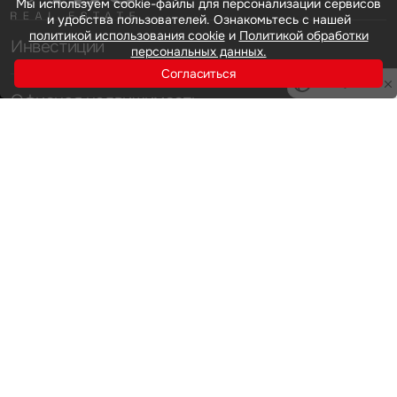
Мы используем cookie-файлы для персонализации сервисов
и удобства пользователей. Ознакомьтесь с нашей
политикой использования cookie
и
Политикой обработки
Инвестиции
персональных данных.
Согласиться
Privacy notice
Офисная недвижимость
Аренда
Продажа
Индустриальная недвижимость
Аренда
Продажа
Услуги
Инвестиции
Земельные активы и девелопмент
Брокеридж
О нас
Офисная недвижимость
Складская недвижимость
Торговая недвижимость
Карьера
Стратегический консалтинг