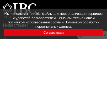
Мы используем cookie-файлы для персонализации сервисов
и удобства пользователей. Ознакомьтесь с нашей
политикой использования cookie
и
Политикой обработки
Инвестиции
персональных данных.
Согласиться
Privacy notice
Офисная недвижимость
Аренда
Продажа
Индустриальная недвижимость
Аренда
Продажа
Услуги
Инвестиции
Земельные активы и девелопмент
Брокеридж
О нас
Офисная недвижимость