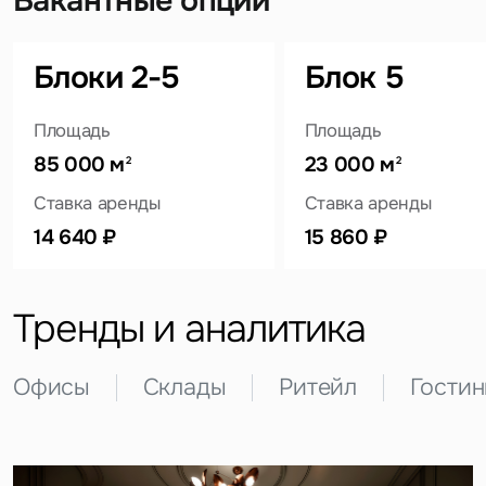
Вакантные опции
Блоки 2-5
Блок 5
Площадь
Площадь
Это обязательное поле
85 000 м
23 000 м
Вопрос
2
2
Ставка аренды
Ставка аренды
Это обязательное поле
Предложение
14 640 ₽
15 860 ₽
Это обязательное поле
Жалоба
Тренды и аналитика
Уведомления
Офисы
Склады
Ритейл
Гости
Объявление