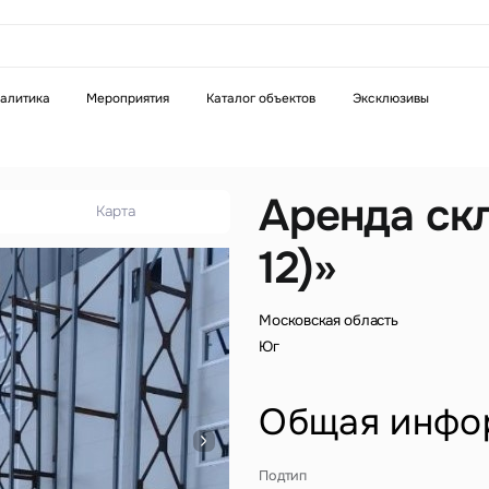
аказать звонок
алитика
Мероприятия
Каталог объектов
Эксклюзивы
Телефон
WhatsApp
Telegram
Аренда ск
Карта
12)»
бязательное поле
Это обязательное поле
н неверный формат
Введен неверный формат
Московская область
Юг
Общая инфо
бязательное поле
Подтип
н неверный формат