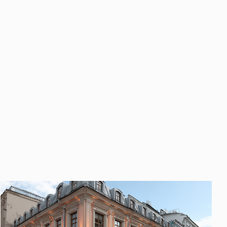
править
у «Отправить», вы даете свое
ете свое согласие
ботку и использование ваших
персональных данных
ных
нных