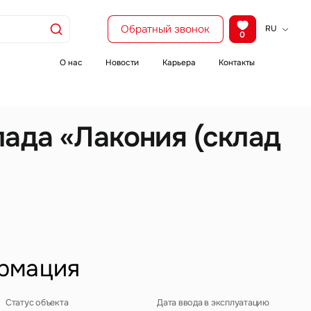
Обратный звонок
RU
0
KZ
EN
О нас
Новости
Карьера
Контакты
CH
лада «Лакония (склад
рмация
Статус объекта
Дата ввода в эксплуатацию