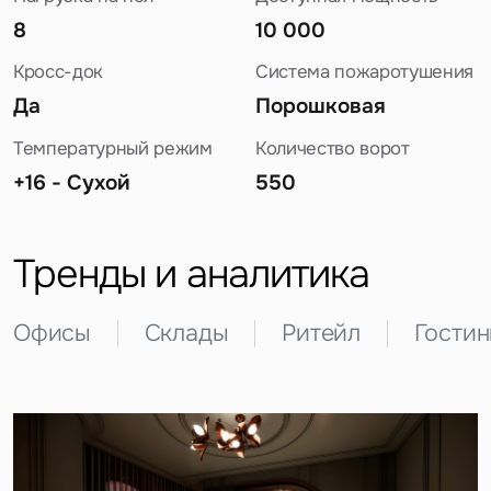
8
10 000
Кросс-док
Система пожаротушения
Да
Порошковая
Температурный режим
Количество ворот
+16 - Сухой
550
Задайте свой вопрос
Тренды и аналитика
Офисы
Склады
Ритейл
Гости
Это обязательное поле
Вопрос
Это обязательное поле
Предложение