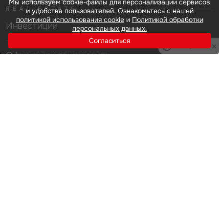
Мы используем cookie-файлы для персонализации сервисов
и удобства пользователей. Ознакомьтесь с нашей
политикой использования cookie
и
Политикой обработки
Инвестиции
персональных данных.
Согласиться
Privacy notice
Офисная недвижимость
Аренда
Продажа
Индустриальная недвижимость
Аренда
Продажа
Услуги
Инвестиции
Земельные активы и девелопмент
Брокеридж
О нас
Офисная недвижимость
Складская недвижимость
Торговая недвижимость
Карьера
Стратегический консалтинг