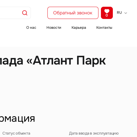
Обратный звонок
RU
0
KZ
EN
О нас
Новости
Карьера
Контакты
CH
лада «Атлант Парк
рмация
Статус объекта
Дата ввода в эксплуатацию