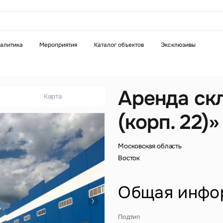
аказать звонок
алитика
Мероприятия
Каталог объектов
Эксклюзивы
Телефон
WhatsApp
Telegram
Аренда ск
Карта
(корп. 22)»
бязательное поле
Это обязательное поле
н неверный формат
Введен неверный формат
Московская область
Восток
Общая инфо
бязательное поле
Подтип
н неверный формат