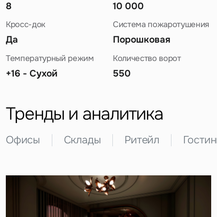
8
10 000
Кросс-док
Система пожаротушения
Да
Порошковая
Температурный режим
Количество ворот
+16 - Сухой
550
Задайте свой вопрос
Тренды и аналитика
Офисы
Склады
Ритейл
Гости
Это обязательное поле
Вопрос
Это обязательное поле
Предложение