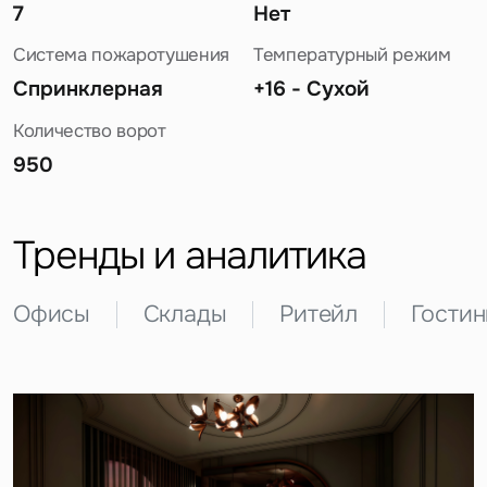
7
Нет
Система пожаротушения
Температурный режим
Спринклерная
+16 - Сухой
Количество ворот
950
Задайте свой вопрос
Тренды и аналитика
Офисы
Склады
Ритейл
Гости
Это обязательное поле
Вопрос
Это обязательное поле
Предложение