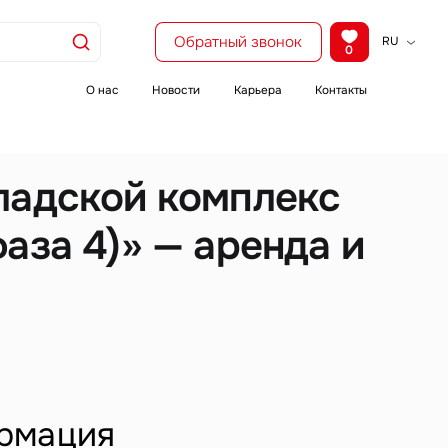
Обратный звонок
RU
0
KZ
EN
О нас
Новости
Карьера
Контакты
CH
ладской комплекс
аза 4)» — аренда и
рмация