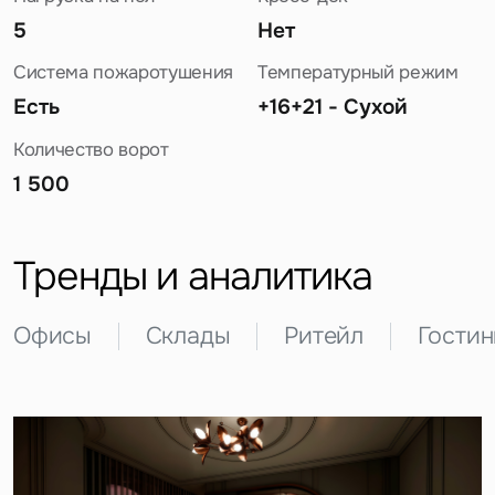
5
Нет
Система пожаротушения
Температурный режим
Есть
+16+21 - Сухой
Количество ворот
1 500
Задайте свой вопрос
Тренды и аналитика
Офисы
Склады
Ритейл
Гости
Это обязательное поле
Вопрос
Это обязательное поле
Предложение