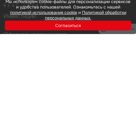
Мы используем cookie-файлы для персонализации сервисов
и удобства пользователей. Ознакомьтесь с нашей
политикой использования cookie
и
Политикой обработки
Инвестиции
персональных данных.
Согласиться
Privacy notice
Офисная недвижимость
Аренда
Продажа
Индустриальная недвижимость
Аренда
Продажа
Услуги
Инвестиции
Земельные активы и девелопмент
Брокеридж
О нас
Офисная недвижимость
Складская недвижимость
Торговая недвижимость
Карьера
Стратегический консалтинг