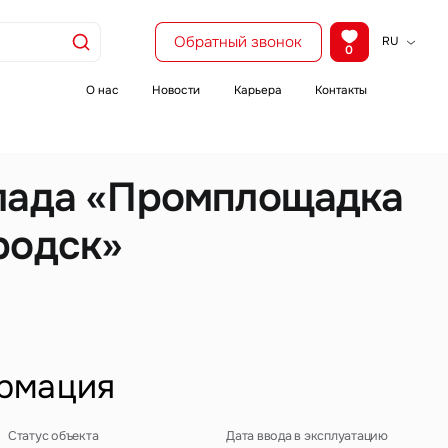
Обратный звонок
RU
0
KZ
EN
О нас
Новости
Карьера
Контакты
CH
лада «Промплощадка
родск»
рмация
Статус объекта
Дата ввода в эксплуатацию