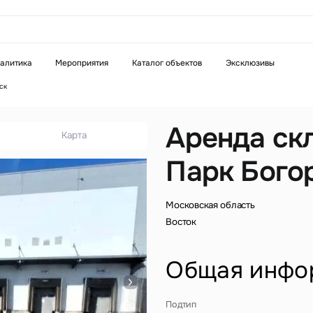
аказать звонок
алитика
Мероприятия
Каталог объектов
Эксклюзивы
ск
Телефон
WhatsApp
Telegram
Аренда ск
Карта
Парк Бого
бязательное поле
Это обязательное поле
н неверный формат
Введен неверный формат
Московская область
Восток
Общая инфо
бязательное поле
Подтип
н неверный формат