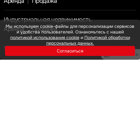
Аренда
Продажа
Индустриальная недвижимость
Мы используем cookie-файлы для персонализации сервисов
Аренда
Продажа
и удобства пользователей. Ознакомьтесь с нашей
политикой использования cookie
и
Политикой обработки
персональных данных.
Услуги
Согласиться
Инвестиции
Privacy notice
Земельные активы и девелопмент
Брокеридж
О нас
Офисная недвижимость
Складская недвижимость
Торговая недвижимость
Карьера
Стратегический консалтинг
Исследования и аналитика
Оценка
Мероприятия
Управление проектами строительства
Новости