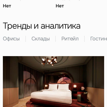
Нет
Нет
Тренды и аналитика
Офисы
Склады
Ритейл
Гости
Задайте свой вопрос
Это обязательное поле
Вопрос
Это обязательное поле