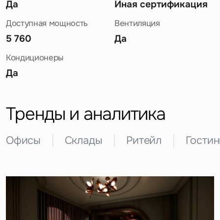
Да
Иная сертификация
Доступная мощность
Вентиляция
5 760
Да
Кондиционеры
Да
Задайте свой вопрос
Тренды и аналитика
Офисы
Склады
Ритейл
Гости
Это обязательное поле
Вопрос
Это обязательное поле
Предложение
Это обязательное поле