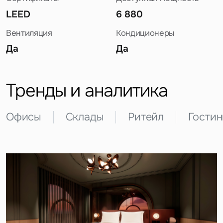
LEED
6 880
Вентиляция
Кондиционеры
Да
Да
Задайте свой вопрос
Тренды и аналитика
Офисы
Склады
Ритейл
Гости
Это обязательное поле
Вопрос
Это обязательное поле
Предложение
Это обязательное поле
Жалоба