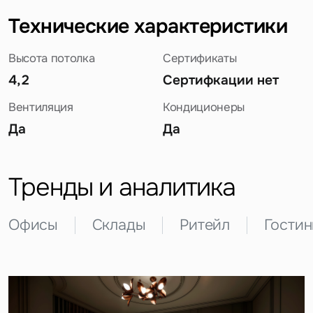
Технические характеристики
Высота потолка
Сертификаты
4,2
Сертифкации нет
Вентиляция
Кондиционеры
Да
Да
Задайте свой вопрос
Тренды и аналитика
Офисы
Склады
Ритейл
Гости
Это обязательное поле
Вопрос
Это обязательное поле
Предложение