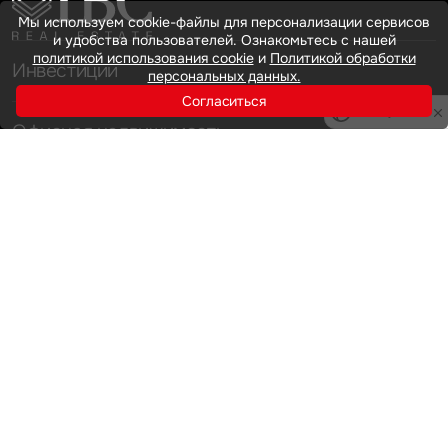
Мы используем cookie-файлы для персонализации сервисов
и удобства пользователей. Ознакомьтесь с нашей
политикой использования cookie
и
Политикой обработки
Инвестиции
персональных данных.
Согласиться
Privacy notice
Офисная недвижимость
Аренда
Продажа
Индустриальная недвижимость
Аренда
Продажа
Услуги
Инвестиции
Земельные активы и девелопмент
Брокеридж
О нас
Офисная недвижимость
Складская недвижимость
Торговая недвижимость
Карьера