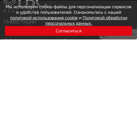
Мы используем cookie-файлы для персонализации сервисов
и удобства пользователей. Ознакомьтесь с нашей
политикой использования cookie
и
Политикой обработки
Инвестиции
персональных данных.
Согласиться
Privacy notice
Офисная недвижимость
Аренда
Продажа
Индустриальная недвижимость
Аренда
Продажа
Услуги
Инвестиции
Земельные активы и девелопмент
Брокеридж
О нас
Офисная недвижимость
Складская недвижимость
Торговая недвижимость
Карьера