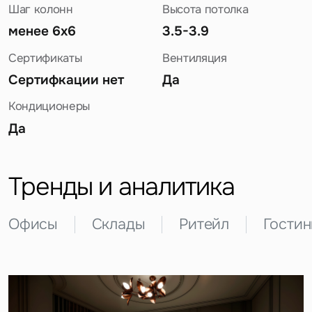
Шаг колонн
Высота потолка
менее 6х6
3.5-3.9
Сертификаты
Вентиляция
Сертифкации нет
Да
Кондиционеры
Да
Задайте свой вопрос
Тренды и аналитика
Офисы
Склады
Ритейл
Гости
Это обязательное поле
Вопрос
Это обязательное поле
Предложение