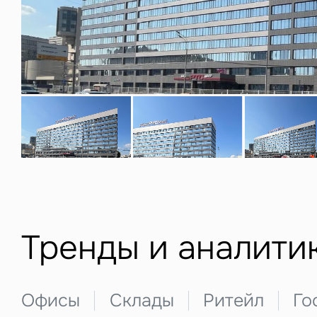
Нажима
данны
З
Тренды и аналити
П
Подписатьс
Заполните 
Офисы
Склады
Ритейл
Го
Это о