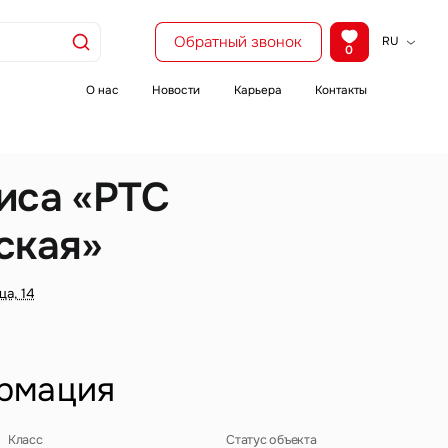
Обратный звонок
RU
0
KZ
EN
О нас
Новости
Карьера
Контакты
CH
иса «РТС
ская»
ца, 14
рмация
Класс
Статус объекта