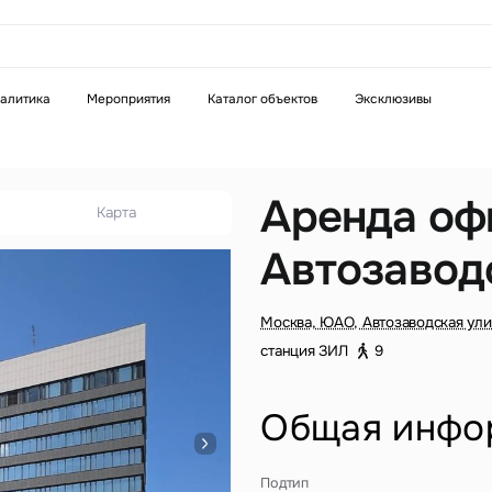
аказать звонок
алитика
Мероприятия
Каталог объектов
Эксклюзивы
Телефон
WhatsApp
Telegram
Аренда оф
Карта
Автозавод
бязательное поле
Это обязательное поле
н неверный формат
Введен неверный формат
Москва, ЮАО, Автозаводская ули
станция ЗИЛ
9
Общая инфо
бязательное поле
Подтип
н неверный формат