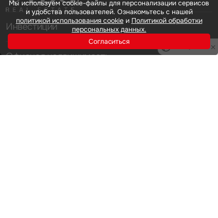
Мы используем cookie-файлы для персонализации сервисов
и удобства пользователей. Ознакомьтесь с нашей
политикой использования cookie
и
Политикой обработки
Инвестиции
персональных данных.
Согласиться
Privacy notice
Офисная недвижимость
Аренда
Продажа
Индустриальная недвижимость
Аренда
Продажа
Услуги
Инвестиции
Земельные активы и девелопмент
Брокеридж
О нас
Офисная недвижимость
Складская недвижимость
Торговая недвижимость
Карьера
Стратегический консалтинг