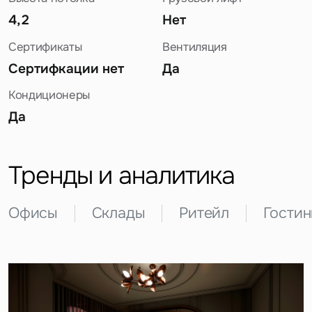
4,2
Нет
Сертификаты
Вентиляция
Сертифкации нет
Да
Кондиционеры
Да
Задайте свой вопрос
Тренды и аналитика
Офисы
Склады
Ритейл
Гости
Это обязательное поле
Вопрос
Это обязательное поле
Предложение