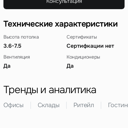
Консультация
Технические характеристики
Высота потолка
Сертификаты
3.6-7.5
Сертифкации нет
Вентиляция
Кондиционеры
Задайте свой вопрос
Да
Да
Тренды и аналитика
Это обязательное поле
Офисы
Склады
Ритейл
Гости
Вопрос
Это обязательное поле
Предложение