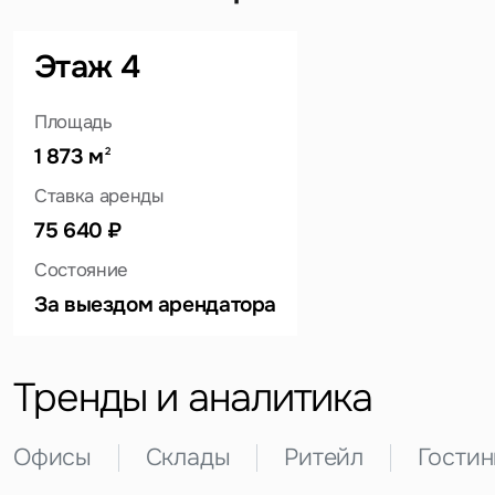
Задайте свой вопрос
Этаж 4
Площадь
1 873 м
2
Это обязательное поле
Ставка аренды
Вопрос
75 640 ₽
Это обязательное поле
Предложение
Состояние
За выездом арендатора
Это обязательное поле
Жалоба
Тренды и аналитика
Уведомления
Офисы
Склады
Ритейл
Гости
Объявление