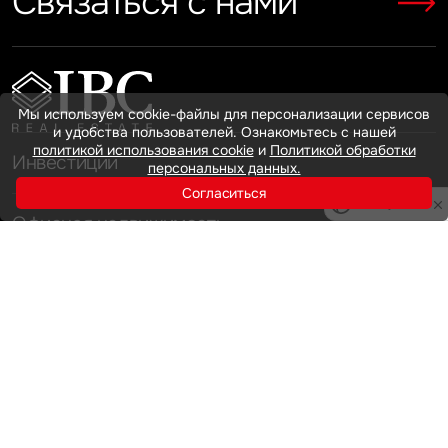
Связаться с нами
Показать больше
Показать больше
Мы используем cookie-файлы для персонализации сервисов
и удобства пользователей. Ознакомьтесь с нашей
политикой использования cookie
и
Политикой обработки
Инвестиции
персональных данных.
Согласиться
Privacy notice
Офисная недвижимость
Аренда
Продажа
Индустриальная недвижимость
Аренда
Продажа
Услуги
Инвестиции
Земельные активы и девелопмент