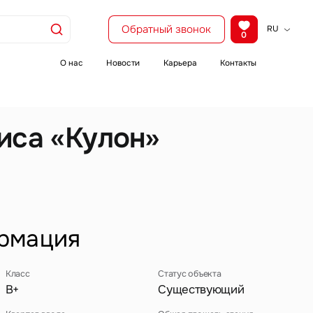
Обратный звонок
RU
0
KZ
EN
О нас
Новости
Карьера
Контакты
CH
иса «Кулон»
рмация
Класс
Статус объекта
B+
Существующий