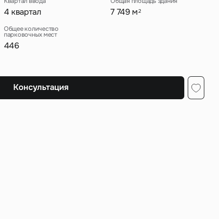
Квартал ввода
Общая площадь здания
4 квартал
7 749 м
2
Общее количество
парковочных мест
446
ных
Консультация