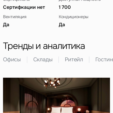
Сертифкации нет
1 700
Вентиляция
Кондиционеры
Да
Да
Задайте свой вопрос
Тренды и аналитика
Офисы
Склады
Ритейл
Гости
Это обязательное поле
Вопрос
Это обязательное поле
Предложение
Это обязательное поле
Жалоба