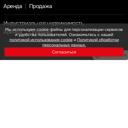
Аренда
Продажа
Индустриальная недвижимость
Мы используем cookie-файлы для персонализации сервисов
Аренда
Продажа
и удобства пользователей. Ознакомьтесь с нашей
политикой использования cookie
и
Политикой обработки
персональных данных.
Услуги
Согласиться
Инвестиции
Privacy notice
Земельные активы и девелопмент
Брокеридж
О нас
Офисная недвижимость
Складская недвижимость
Торговая недвижимость
Карьера
Стратегический консалтинг
Исследования и аналитика
Оценка
Мероприятия
Управление проектами строительства
Новости