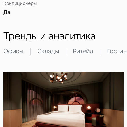
Кондиционеры
Да
Тренды и аналитика
Офисы
Склады
Ритейл
Гости
Задайте свой вопрос
Это обязательное поле
Вопрос
Это обязательное поле