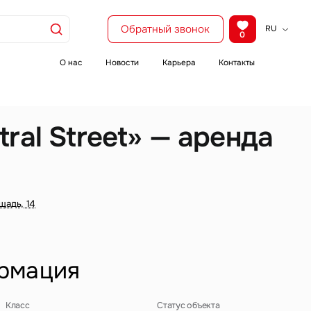
Обратный звонок
RU
0
KZ
EN
О нас
Новости
Карьера
Контакты
CH
ral Street» — аренда
щадь, 14
рмация
Класс
Статус объекта