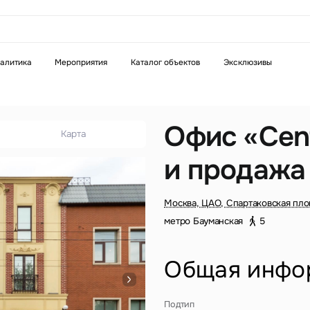
аказать звонок
алитика
Мероприятия
Каталог объектов
Эксклюзивы
Телефон
WhatsApp
Telegram
Офис «Cent
Карта
и продажа
бязательное поле
Это обязательное поле
н неверный формат
Введен неверный формат
Москва, ЦАО, Спартаковская пло
метро Бауманская
5
Общая инфо
бязательное поле
Подтип
н неверный формат