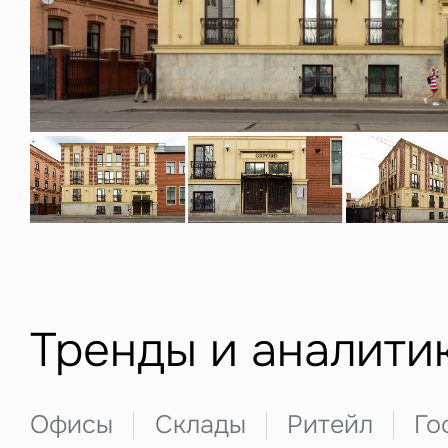
Нажима
данны
З
Тренды и аналити
П
Подписатьс
Заполните 
Офисы
Склады
Ритейл
Го
Это о