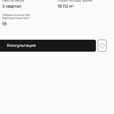
Квартал ввода
Общая площадь здания
3 квартал
19 112 м
2
Общее количество
парковочных мест
55
ных
Консультация