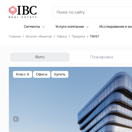
З
Сегменты
Услуги компании
Исследования и ан
Офисная недвижимость
Инвестиции
Главная
Каталог объектов
Офисы
Продажа
TWIST
Складская недвижимость
Земельные активы и девелопмент
Инвестиционные активы
Брокеридж
Офисная недвижимость
Складская недвижимость
Фото
Планировка
Торговая недвижимость
Стратегический консалтинг
Это о
Исследования и аналитика
Класс A
Офисы
Купить
Введе
Оценка
Управление проектами строительства
Это о
Введе