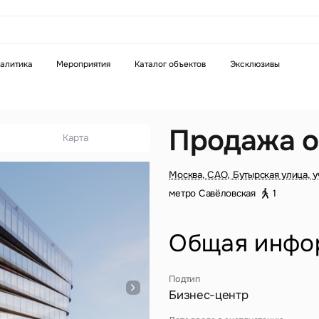
аказать звонок
алитика
Мероприятия
Каталог объектов
Эксклюзивы
Телефон
WhatsApp
Telegram
Продажа о
Карта
бязательное поле
Это обязательное поле
Москва, САО, Бутырская улица, у
н неверный формат
Введен неверный формат
метро Савёловская
1
Общая инфо
Подтип
Бизнес-центр
бязательное поле
н неверный формат