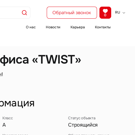
Обратный звонок
RU
0
KZ
EN
О нас
Новости
Карьера
Контакты
CH
фиса «TWIST»
ч1
рмация
Класс
Статус объекта
A
Строящийся