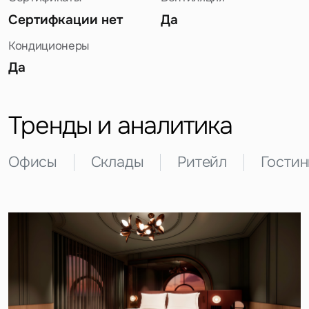
Сертифкации нет
Да
Кондиционеры
Да
Задайте свой вопрос
Тренды и аналитика
Офисы
Склады
Ритейл
Гости
Это обязательное поле
Вопрос
Это обязательное поле
Предложение
Это обязательное поле
Жалоба