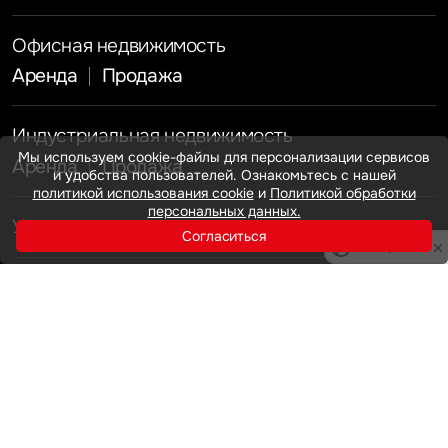
Офисная недвижимость
Аренда
Продажа
Индустриальная недвижимость
Мы используем cookie-файлы для персонализации сервисов
Аренда
Продажа
и удобства пользователей. Ознакомьтесь с нашей
политикой использования cookie
и
Политикой обработки
персональных данных.
Услуги
Согласиться
Инвестиции
Privacy notice
Земельные активы и девелопмент
Брокеридж
О нас
Офисная недвижимость
Складская недвижимость
Торговая недвижимость
Карьера
Стратегический консалтинг
Исследования и аналитика
Оценка
Мероприятия
Управление проектами строительства