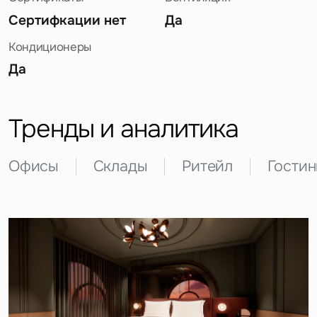
Сертифкации нет
Да
Кондиционеры
Да
Тренды и аналитика
Офисы
Склады
Ритейл
Гости
Задайте свой вопрос
Это обязательное поле
Вопрос