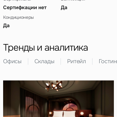
Сертифкации нет
Да
Кондиционеры
Да
Задайте свой вопрос
Тренды и аналитика
Офисы
Склады
Ритейл
Гости
Это обязательное поле
Вопрос
Это обязательное поле
Предложение
Это обязательное поле
Жалоба