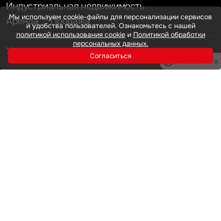
Индустриальная недвижимость
Мы используем cookie-файлы для персонализации сервисов
Аренда
Продажа
и удобства пользователей. Ознакомьтесь с нашей
политикой использования cookie
и
Политикой обработки
персональных данных.
Услуги
Согласиться
Инвестиции
Privacy notice
Земельные активы и девелопмент
Брокеридж
О нас
Офисная недвижимость
Складская недвижимость
Торговая недвижимость
Карьера
Стратегический консалтинг
Исследования и аналитика
Оценка
Мероприятия
Управление проектами строительства
Новости
Контакты