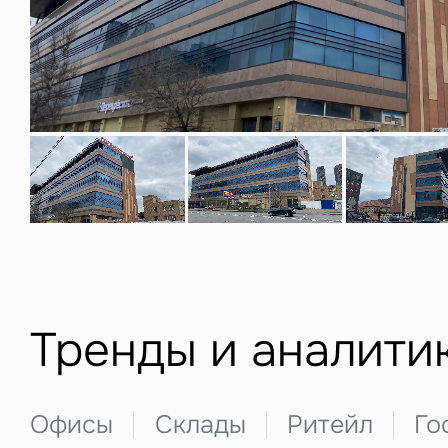
Нажима
данны
З
Тренды и аналити
П
Подписатьс
Заполните 
Офисы
Склады
Ритейл
Го
Это о