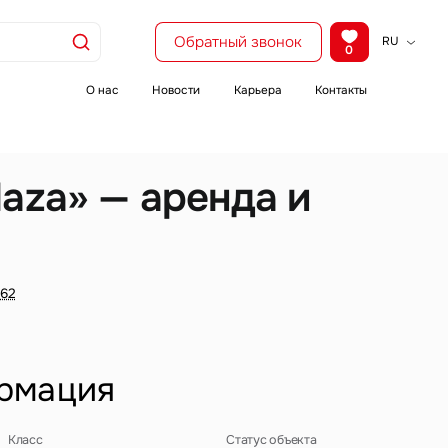
Обратный звонок
RU
0
KZ
EN
О нас
Новости
Карьера
Контакты
CH
aza» — аренда и
 62
рмация
Класс
Статус объекта